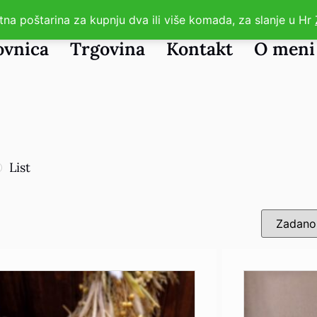
tna poštarina za kupnju dva ili više komada, za slanje u Hr
ovnica
Trgovina
Kontakt
O meni
List