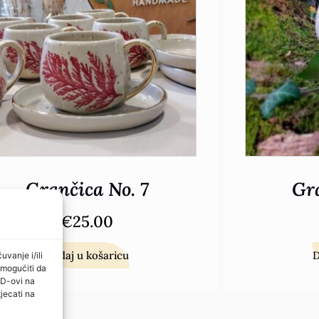
Grančica No. 7
Gra
€
25.00
Dodaj u košaricu
D
uvanje i/ili
omogućiti da
ID-ovi na
jecati na