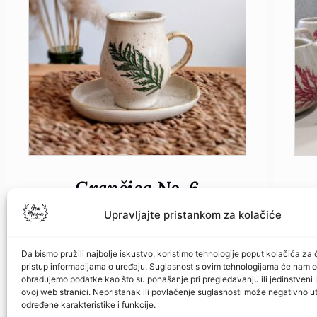
Grančica No. 6
Upravljajte pristankom za kolačiće
€
30.00
Dodaj u košaricu
Da bismo pružili najbolje iskustvo, koristimo tehnologije poput kolačića za č
pristup informacijama o uređaju. Suglasnost s ovim tehnologijama će nam 
obrađujemo podatke kao što su ponašanje pri pregledavanju ili jedinstveni 
ovoj web stranici. Nepristanak ili povlačenje suglasnosti može negativno ut
određene karakteristike i funkcije.