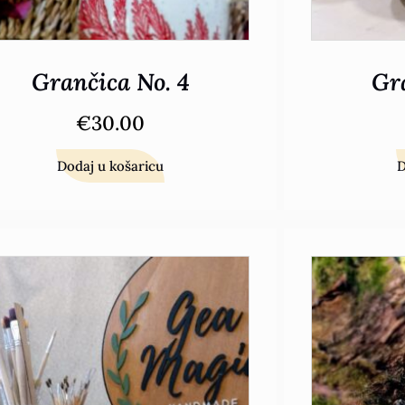
Grančica No. 4
Gra
€
30.00
Dodaj u košaricu
D