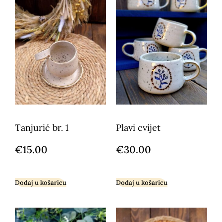
Tanjurić br. 1
Plavi cvijet
€
15.00
€
30.00
Dodaj u košaricu
Dodaj u košaricu