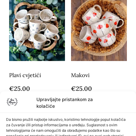
Plavi cvjetići
Makovi
€
25.00
€
25.00
Upravljajte pristankom za
kolačiće
Pročitaj više
Dodaj u košaricu
Da bismo pružili najbolje iskustvo, koristimo tehnologije poput kolačića
za čuvanje i/ili pristup informacijama o uređaju. Suglasnost s ovim
tehnologijama će nam omogućiti da obrađujemo podatke kao što su
ponašanje pri pregledavanju ili jedinstveni ID-ovi na ovoj web stranici.