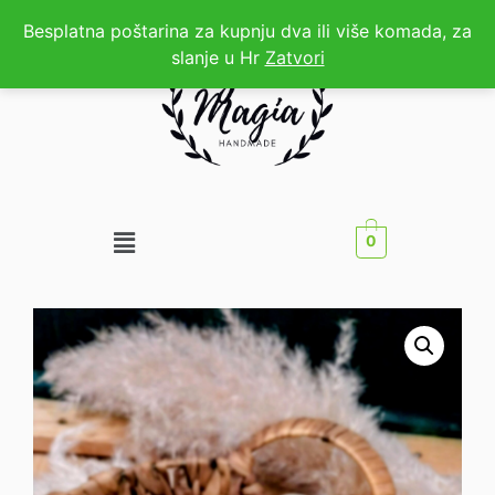
Besplatna poštarina za kupnju dva ili više komada, za
slanje u Hr
Zatvori
0