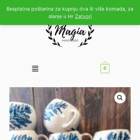
Besplatna poštarina za kupnju dva ili više komada, za
slanje u Hr
Zatvori
0