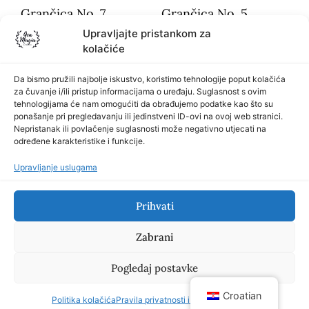
Grančica No. 7
Grančica No. 5
Upravljajte pristankom za
€
25.00
€
25.00
kolačiće
Da bismo pružili najbolje iskustvo, koristimo tehnologije poput kolačića
Dodaj u košaricu
Dodaj u košaricu
za čuvanje i/ili pristup informacijama o uređaju. Suglasnost s ovim
tehnologijama će nam omogućiti da obrađujemo podatke kao što su
ponašanje pri pregledavanju ili jedinstveni ID-ovi na ovoj web stranici.
Nepristanak ili povlačenje suglasnosti može negativno utjecati na
određene karakteristike i funkcije.
Upravljanje uslugama
Info
Prihvati
Zabrani
Pravila privatnosti i uvjeti poslovanja
Pogledaj postavke
Kolačići
Croatian
Politika kolačića
Pravila privatnosti i uvjeti poslovanja